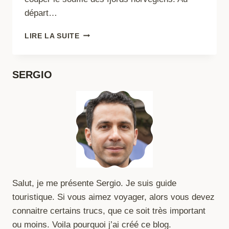
départ…
CROISIÈRE
LIRE LA SUITE
DANS
LES
FJORDS
SERGIO
AU
DÉPART
DU
HAVRE
:
UNE
EXPÉRIENCE
INOUBLIABLE
Salut, je me présente Sergio. Je suis guide
touristique. Si vous aimez voyager, alors vous devez
connaitre certains trucs, que ce soit très important
ou moins. Voila pourquoi j’ai créé ce blog.