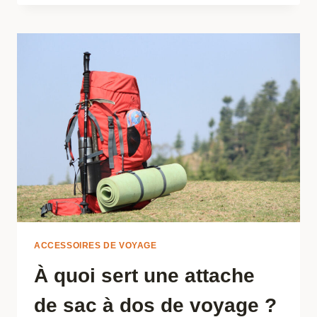
NATURE
LORS
DE
VOS
RANDONNÉES
:
L’IMPORTANCE
D’UN
CENDRIER
DE
POCHE
ÉCOLOGIQUE
ACCESSOIRES DE VOYAGE
À quoi sert une attache
de sac à dos de voyage ?