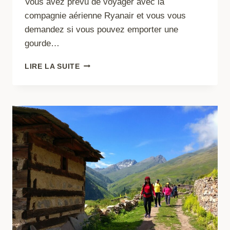
Vous avez prévu de voyager avec la
compagnie aérienne Ryanair et vous vous
demandez si vous pouvez emporter une
gourde…
PRENDRE
LIRE LA SUITE
UNE
GOURDE
VIDE
DANS
L’AVION
RYANAIR
:
CE
QU’IL
FAUT
SAVOIR