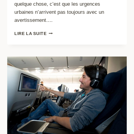
quelque chose, c’est que les urgences
urbaines n’arrivent pas toujours avec un
avertissement….
LISTE
LIRE LA SUITE
D’ÉQUIPEMENT
DE
SURVIE
URBAINE
:
CE
DONT
VOUS
AVEZ
RÉELLEMENT
BESOIN
EN
CAS
DE
CRISE