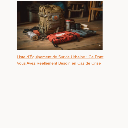
Liste d’Équipement de Survie Urbaine : Ce Dont
Vous Avez Réellement Besoin en Cas de Crise