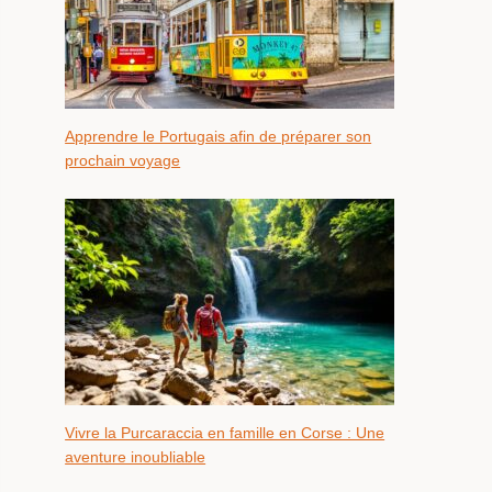
Apprendre le Portugais afin de préparer son
prochain voyage
Vivre la Purcaraccia en famille en Corse : Une
aventure inoubliable