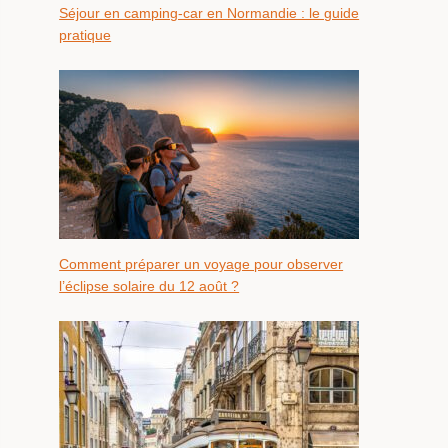
Séjour en camping-car en Normandie : le guide
pratique
Comment préparer un voyage pour observer
l’éclipse solaire du 12 août ?