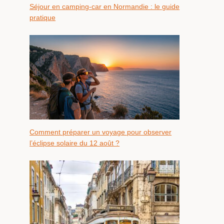
Séjour en camping-car en Normandie : le guide
pratique
Comment préparer un voyage pour observer
l’éclipse solaire du 12 août ?