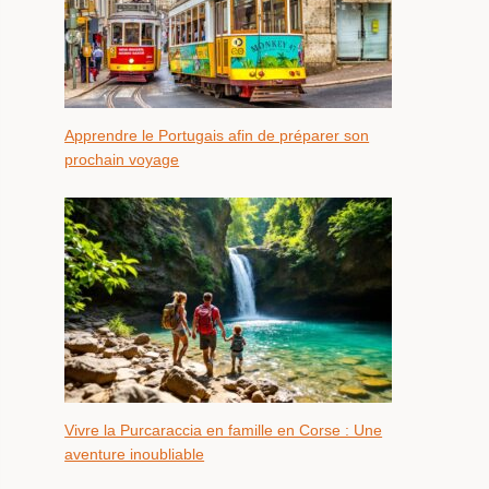
Apprendre le Portugais afin de préparer son
prochain voyage
Vivre la Purcaraccia en famille en Corse : Une
aventure inoubliable