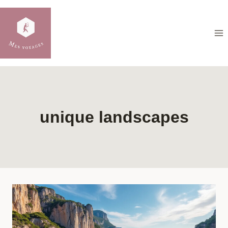
Skip
to
content
unique landscapes