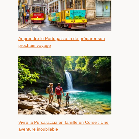
Apprendre le Portugais afin de préparer son
prochain voyage
Vivre la Purcaraccia en famille en Corse : Une
aventure inoubliable