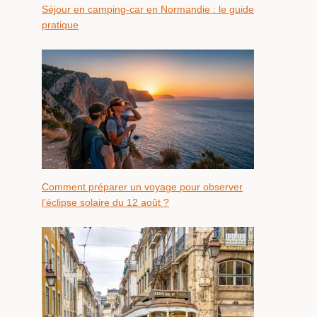
Séjour en camping-car en Normandie : le guide
pratique
Comment préparer un voyage pour observer
l’éclipse solaire du 12 août ?